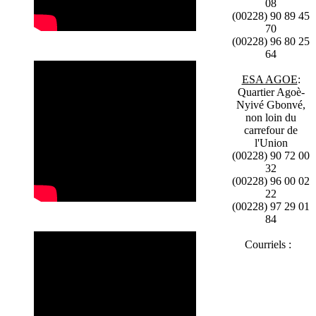
08
(00228) 90 89 45
70
(00228) 96 80 25
64
ESA AGOE
:
Quartier Agoè-
Nyivé Gbonvé,
non loin du
carrefour de
l'Union
(00228) 90 72 00
32
(00228) 96 00 02
22
(00228) 97 29 01
84
Courriels :