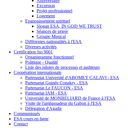
Anniversaire
Excursion
Projet professionnel
Logement
Epanouissement spirituel
Slogan ESA, IN GOD WE TRUST
Séances de priere
Groupe Musical
Différentes nationalités à l'ESA
Diverses activités
Certification Iso 9001
Organigramme fonctionnel
Politique - Qualité
Liste des pilotes de processus et auditeurs
Coopération internationale
Partenariat Université d'ABOMEY CALAVI - ESA
Partenariat Guinée Conakry - ESA
Partenariat Le FAUCON - ESA
Partenariat IAM - ESA
Université de MONBELIARD de France à l'ESA
Visite de l'ambassadeur du Gabon à l'ESA
Délégation d'Agadir
Communiqués
ESA cours en ligne
Contact