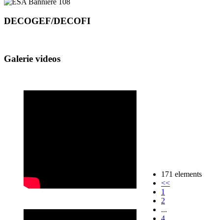
DECOGEF/DECOFI
Galerie videos
171 elements
<<
1
2
...
4