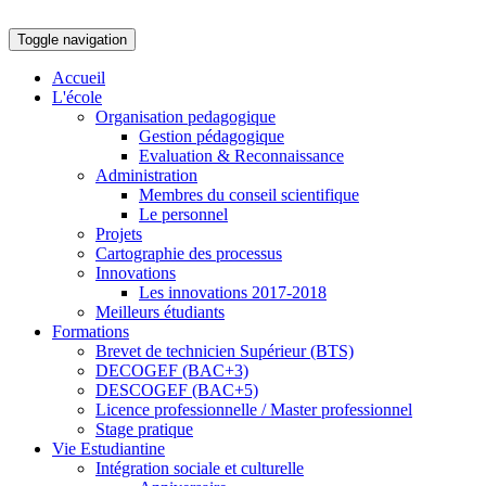
Toggle navigation
Accueil
L'école
Organisation pedagogique
Gestion pédagogique
Evaluation & Reconnaissance
Administration
Membres du conseil scientifique
Le personnel
Projets
Cartographie des processus
Innovations
Les innovations 2017-2018
Meilleurs étudiants
Formations
Brevet de technicien Supérieur (BTS)
DECOGEF (BAC+3)
DESCOGEF (BAC+5)
Licence professionnelle / Master professionnel
Stage pratique
Vie Estudiantine
Intégration sociale et culturelle