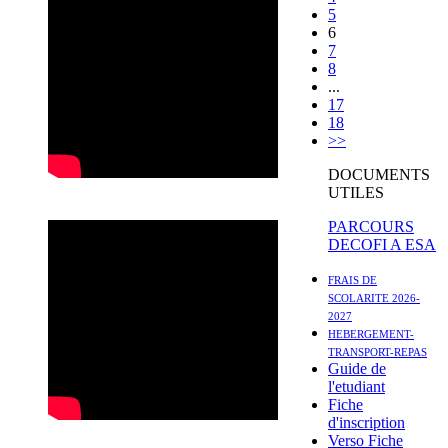
5
6
7
8
...
17
18
>>
DOCUMENTS
UTILES
PARCOURS
DECOFI A ESA
FRAIS DE
SCOLARITE 2026-
2027
HEBERGEMENT-
TRANSPORT-REPAS
Guide de
l'etudiant
Fiche
d'inscription
Verso Fiche