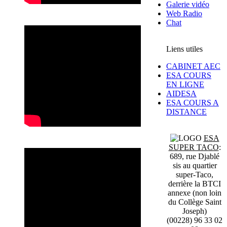
Galerie vidéo
Web Radio
Chat
Liens utiles
CABINET AEC
ESA COURS
EN LIGNE
AIDESA
ESA COURS A
DISTANCE
ESA
SUPER TACO
:
689, rue Djablé
sis au quartier
super-Taco,
derrière la BTCI
annexe (non loin
du Collège Saint
Joseph)
(00228) 96 33 02