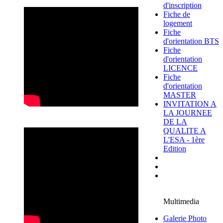
d'inscription
Fiche de
logement
Fiche
d'orientation BTS
Fiche
d'orientation
LICENCE
Fiche
d'orientation
MASTER
INVITATION A
LA JOURNEE
DE LA
QUALITE A
L'ESA - 1ère
Edition
Multimedia
Galerie Photo