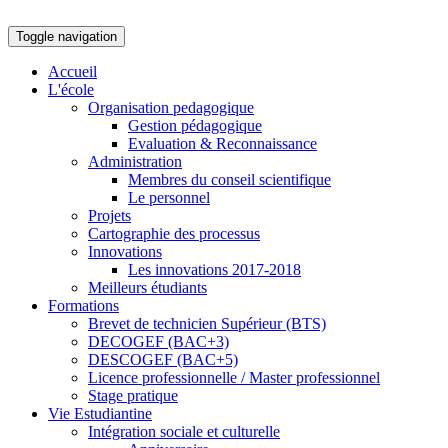
Toggle navigation
Accueil
L'école
Organisation pedagogique
Gestion pédagogique
Evaluation & Reconnaissance
Administration
Membres du conseil scientifique
Le personnel
Projets
Cartographie des processus
Innovations
Les innovations 2017-2018
Meilleurs étudiants
Formations
Brevet de technicien Supérieur (BTS)
DECOGEF (BAC+3)
DESCOGEF (BAC+5)
Licence professionnelle / Master professionnel
Stage pratique
Vie Estudiantine
Intégration sociale et culturelle