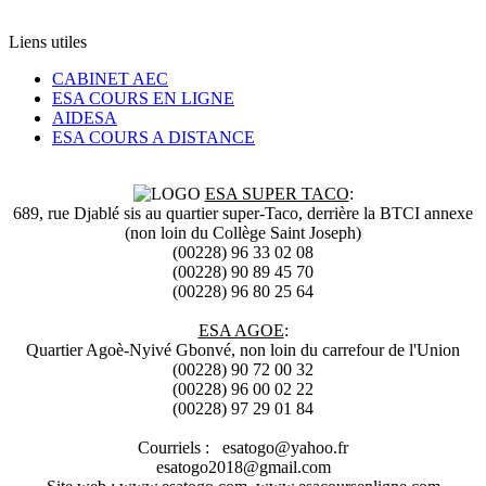
Liens utiles
CABINET AEC
ESA COURS EN LIGNE
AIDESA
ESA COURS A DISTANCE
ESA SUPER TACO
:
689, rue Djablé sis au quartier super-Taco, derrière la BTCI annexe
(non loin du Collège Saint Joseph)
(00228) 96 33 02 08
(00228) 90 89 45 70
(00228) 96 80 25 64
ESA AGOE
:
Quartier Agoè-Nyivé Gbonvé, non loin du carrefour de l'Union
(00228) 90 72 00 32
(00228) 96 00 02 22
(00228) 97 29 01 84
Courriels : esatogo@yahoo.fr
esatogo2018@gmail.com