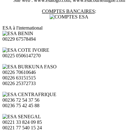
Site web : www.esatogo.com, www.esacoursenligne.com
COMPTES BANCAIRES
:
ESA à l'international
00229 67578494
00225 0506147270
00226 70610646
00226 63151515
00226 25372733
00236 72 54 37 56
00236 75 42 45 88
00221 33 824 09 85
00221 77 540 15 24