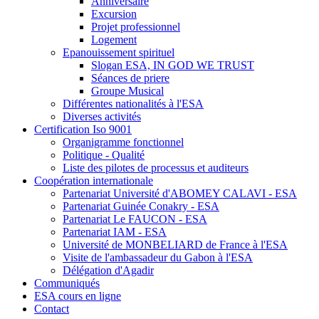
Anniversaire
Excursion
Projet professionnel
Logement
Epanouissement spirituel
Slogan ESA, IN GOD WE TRUST
Séances de priere
Groupe Musical
Différentes nationalités à l'ESA
Diverses activités
Certification Iso 9001
Organigramme fonctionnel
Politique - Qualité
Liste des pilotes de processus et auditeurs
Coopération internationale
Partenariat Université d'ABOMEY CALAVI - ESA
Partenariat Guinée Conakry - ESA
Partenariat Le FAUCON - ESA
Partenariat IAM - ESA
Université de MONBELIARD de France à l'ESA
Visite de l'ambassadeur du Gabon à l'ESA
Délégation d'Agadir
Communiqués
ESA cours en ligne
Contact