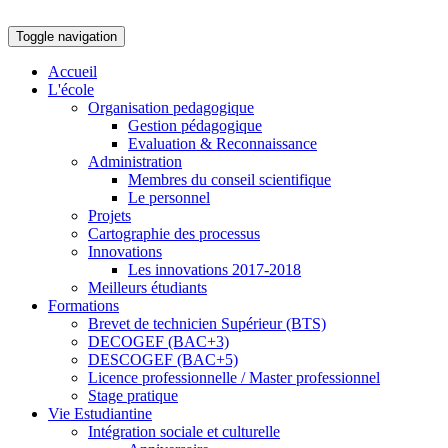
Toggle navigation
Accueil
L'école
Organisation pedagogique
Gestion pédagogique
Evaluation & Reconnaissance
Administration
Membres du conseil scientifique
Le personnel
Projets
Cartographie des processus
Innovations
Les innovations 2017-2018
Meilleurs étudiants
Formations
Brevet de technicien Supérieur (BTS)
DECOGEF (BAC+3)
DESCOGEF (BAC+5)
Licence professionnelle / Master professionnel
Stage pratique
Vie Estudiantine
Intégration sociale et culturelle