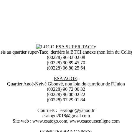
ESA SUPER TACO
:
 sis au quartier super-Taco, derrière la BTCI annexe (non loin du Collè
(00228) 96 33 02 08
(00228) 90 89 45 70
(00228) 96 80 25 64
ESA AGOE
:
Quartier Agoè-Nyivé Gbonvé, non loin du carrefour de l'Union
(00228) 90 72 00 32
(00228) 96 00 02 22
(00228) 97 29 01 84
Courriels : esatogo@yahoo.fr
esatogo2018@gmail.com
Site web : www.esatogo.com, www.esacoursenligne.com
COMPTES BANCAIRES
: