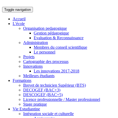
Toggle navigation
Accueil
L'école
Organisation pedagogique
Gestion pédagogique
Evaluation & Reconnaissance
Administration
Membres du conseil scientifique
Le personnel
Projets
Cartographie des processus
Innovations
Les innovations 2017-2018
Meilleurs étudiants
Formations
Brevet de technicien Supérieur (BTS)
DECOGEF (BAC+3)
DESCOGEF (BAC+5)
Licence professionnelle / Master professionnel
Stage pratique
Vie Estudiantine
Intégration sociale et culturelle