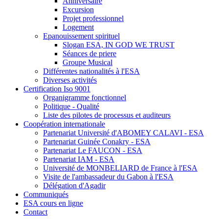
Anniversaire
Excursion
Projet professionnel
Logement
Epanouissement spirituel
Slogan ESA, IN GOD WE TRUST
Séances de priere
Groupe Musical
Différentes nationalités à l'ESA
Diverses activités
Certification Iso 9001
Organigramme fonctionnel
Politique - Qualité
Liste des pilotes de processus et auditeurs
Coopération internationale
Partenariat Université d'ABOMEY CALAVI - ESA
Partenariat Guinée Conakry - ESA
Partenariat Le FAUCON - ESA
Partenariat IAM - ESA
Université de MONBELIARD de France à l'ESA
Visite de l'ambassadeur du Gabon à l'ESA
Délégation d'Agadir
Communiqués
ESA cours en ligne
Contact