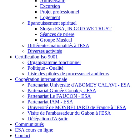
Anniversaire
Excursion
Projet professionnel
Logement
Epanouissement spirituel
Slogan ESA, IN GOD WE TRUST
Séances de priere
Groupe Musical
Différentes nationalités à l'ESA
Diverses activités
Certification Iso 9001
Organigramme fonctionnel
Politique - Qualité
Liste des pilotes de processus et auditeurs
Coopération internationale
Partenariat Université d'ABOMEY CALAVI - ESA
Partenariat Guinée Conakry - ESA
Partenariat Le FAUCON - ESA
Partenariat IAM - ESA
Université de MONBELIARD de France à l'ESA
Visite de l'ambassadeur du Gabon à l'ESA
Délégation d'Agadir
Communiqués
ESA cours en ligne
Contact