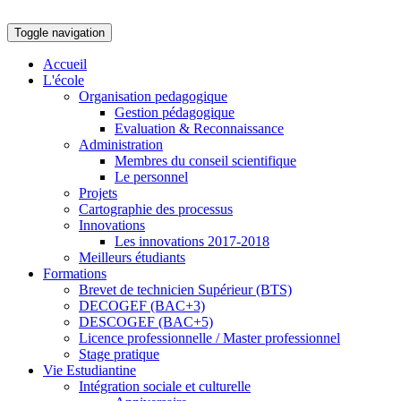
Toggle navigation
Accueil
L'école
Organisation pedagogique
Gestion pédagogique
Evaluation & Reconnaissance
Administration
Membres du conseil scientifique
Le personnel
Projets
Cartographie des processus
Innovations
Les innovations 2017-2018
Meilleurs étudiants
Formations
Brevet de technicien Supérieur (BTS)
DECOGEF (BAC+3)
DESCOGEF (BAC+5)
Licence professionnelle / Master professionnel
Stage pratique
Vie Estudiantine
Intégration sociale et culturelle