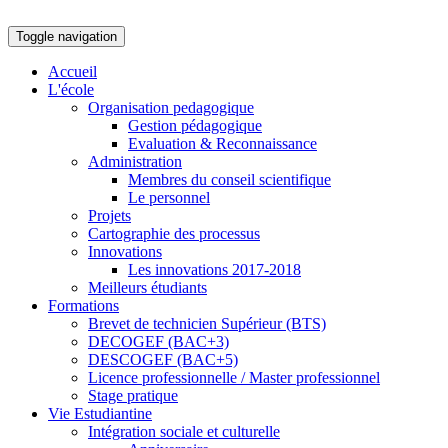
Toggle navigation
Accueil
L'école
Organisation pedagogique
Gestion pédagogique
Evaluation & Reconnaissance
Administration
Membres du conseil scientifique
Le personnel
Projets
Cartographie des processus
Innovations
Les innovations 2017-2018
Meilleurs étudiants
Formations
Brevet de technicien Supérieur (BTS)
DECOGEF (BAC+3)
DESCOGEF (BAC+5)
Licence professionnelle / Master professionnel
Stage pratique
Vie Estudiantine
Intégration sociale et culturelle