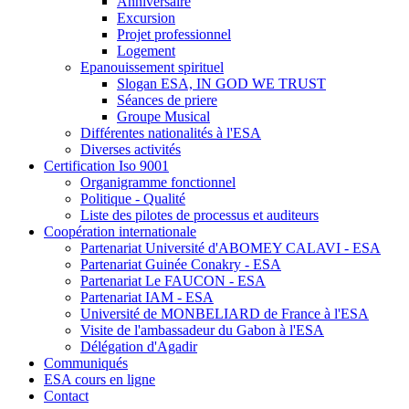
Anniversaire
Excursion
Projet professionnel
Logement
Epanouissement spirituel
Slogan ESA, IN GOD WE TRUST
Séances de priere
Groupe Musical
Différentes nationalités à l'ESA
Diverses activités
Certification Iso 9001
Organigramme fonctionnel
Politique - Qualité
Liste des pilotes de processus et auditeurs
Coopération internationale
Partenariat Université d'ABOMEY CALAVI - ESA
Partenariat Guinée Conakry - ESA
Partenariat Le FAUCON - ESA
Partenariat IAM - ESA
Université de MONBELIARD de France à l'ESA
Visite de l'ambassadeur du Gabon à l'ESA
Délégation d'Agadir
Communiqués
ESA cours en ligne
Contact