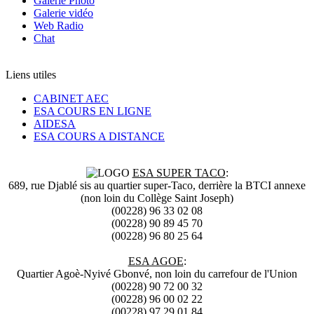
Galerie Photo
Galerie vidéo
Web Radio
Chat
Liens utiles
CABINET AEC
ESA COURS EN LIGNE
AIDESA
ESA COURS A DISTANCE
ESA SUPER TACO
:
689, rue Djablé sis au quartier super-Taco, derrière la BTCI annexe
(non loin du Collège Saint Joseph)
(00228) 96 33 02 08
(00228) 90 89 45 70
(00228) 96 80 25 64
ESA AGOE
:
Quartier Agoè-Nyivé Gbonvé, non loin du carrefour de l'Union
(00228) 90 72 00 32
(00228) 96 00 02 22
(00228) 97 29 01 84