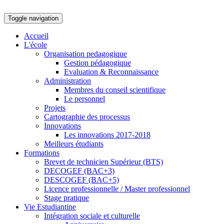
Toggle navigation
Accueil
L'école
Organisation pedagogique
Gestion pédagogique
Evaluation & Reconnaissance
Administration
Membres du conseil scientifique
Le personnel
Projets
Cartographie des processus
Innovations
Les innovations 2017-2018
Meilleurs étudiants
Formations
Brevet de technicien Supérieur (BTS)
DECOGEF (BAC+3)
DESCOGEF (BAC+5)
Licence professionnelle / Master professionnel
Stage pratique
Vie Estudiantine
Intégration sociale et culturelle