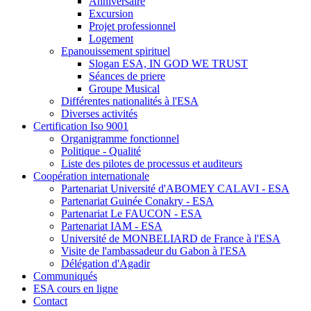
Anniversaire
Excursion
Projet professionnel
Logement
Epanouissement spirituel
Slogan ESA, IN GOD WE TRUST
Séances de priere
Groupe Musical
Différentes nationalités à l'ESA
Diverses activités
Certification Iso 9001
Organigramme fonctionnel
Politique - Qualité
Liste des pilotes de processus et auditeurs
Coopération internationale
Partenariat Université d'ABOMEY CALAVI - ESA
Partenariat Guinée Conakry - ESA
Partenariat Le FAUCON - ESA
Partenariat IAM - ESA
Université de MONBELIARD de France à l'ESA
Visite de l'ambassadeur du Gabon à l'ESA
Délégation d'Agadir
Communiqués
ESA cours en ligne
Contact