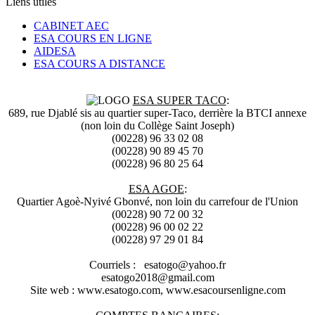
Liens utiles
CABINET AEC
ESA COURS EN LIGNE
AIDESA
ESA COURS A DISTANCE
ESA SUPER TACO
:
689, rue Djablé sis au quartier super-Taco, derrière la BTCI annexe
(non loin du Collège Saint Joseph)
(00228) 96 33 02 08
(00228) 90 89 45 70
(00228) 96 80 25 64
ESA AGOE
:
Quartier Agoè-Nyivé Gbonvé, non loin du carrefour de l'Union
(00228) 90 72 00 32
(00228) 96 00 02 22
(00228) 97 29 01 84
Courriels : esatogo@yahoo.fr
esatogo2018@gmail.com
Site web : www.esatogo.com, www.esacoursenligne.com