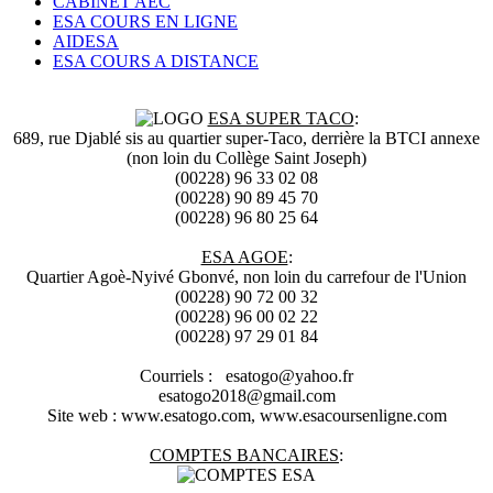
CABINET AEC
ESA COURS EN LIGNE
AIDESA
ESA COURS A DISTANCE
ESA SUPER TACO
:
689, rue Djablé sis au quartier super-Taco, derrière la BTCI annexe
(non loin du Collège Saint Joseph)
(00228) 96 33 02 08
(00228) 90 89 45 70
(00228) 96 80 25 64
ESA AGOE
:
Quartier Agoè-Nyivé Gbonvé, non loin du carrefour de l'Union
(00228) 90 72 00 32
(00228) 96 00 02 22
(00228) 97 29 01 84
Courriels : esatogo@yahoo.fr
esatogo2018@gmail.com
Site web : www.esatogo.com, www.esacoursenligne.com
COMPTES BANCAIRES
: