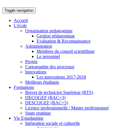
Toggle navigation
Accueil
L'école
Organisation pedagogique
Gestion pédagogique
Evaluation & Reconnaissance
Administration
Membres du conseil scientifique
Le personnel
Projets
Cartographie des processus
Innovations
Les innovations 2017-2018
Meilleurs étudiants
Formations
Brevet de technicien Supérieur (BTS)
DECOGEF (BAC+3)
DESCOGEF (BAC+5)
Licence professionnelle / Master professionnel
Stage pratique
Vie Estudiantine
Intégration sociale et culturelle