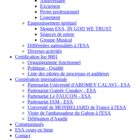
Anniversaire
Excursion
Projet professionnel
Logement
Epanouissement spirituel
Slogan ESA, IN GOD WE TRUST
Séances de priere
Groupe Musical
Différentes nationalités à l'ESA
Diverses activités
Certification Iso 9001
Organigramme fonctionnel
Politique - Qualité
Liste des pilotes de processus et auditeurs
Coopération internationale
Partenariat Université d'ABOMEY CALAVI - ESA
Partenariat Guinée Conakry - ESA
Partenariat Le FAUCON - ESA
Partenariat IAM - ESA
Université de MONBELIARD de France à l'ESA
Visite de l'ambassadeur du Gabon à l'ESA
Délégation d'Agadir
Communiqués
ESA cours en ligne
Contact