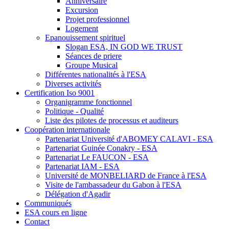
Anniversaire
Excursion
Projet professionnel
Logement
Epanouissement spirituel
Slogan ESA, IN GOD WE TRUST
Séances de priere
Groupe Musical
Différentes nationalités à l'ESA
Diverses activités
Certification Iso 9001
Organigramme fonctionnel
Politique - Qualité
Liste des pilotes de processus et auditeurs
Coopération internationale
Partenariat Université d'ABOMEY CALAVI - ESA
Partenariat Guinée Conakry - ESA
Partenariat Le FAUCON - ESA
Partenariat IAM - ESA
Université de MONBELIARD de France à l'ESA
Visite de l'ambassadeur du Gabon à l'ESA
Délégation d'Agadir
Communiqués
ESA cours en ligne
Contact