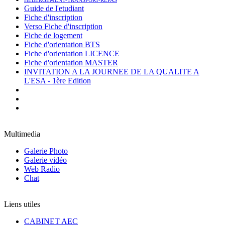
HEBERGEMENT-TRANSPORT-REPAS
Guide de l'etudiant
Fiche d'inscription
Verso Fiche d'inscription
Fiche de logement
Fiche d'orientation BTS
Fiche d'orientation LICENCE
Fiche d'orientation MASTER
INVITATION A LA JOURNEE DE LA QUALITE A
L'ESA - 1ère Edition
Multimedia
Galerie Photo
Galerie vidéo
Web Radio
Chat
Liens utiles
CABINET AEC