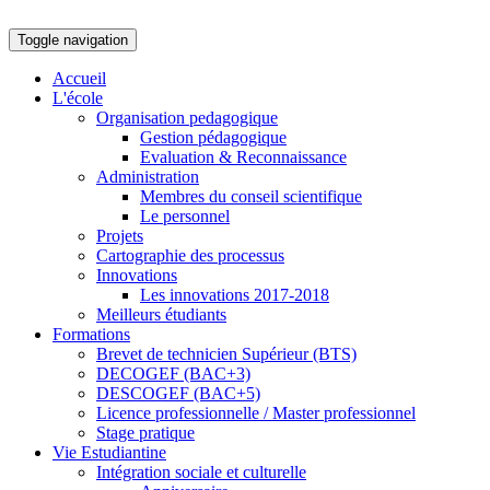
Toggle navigation
Accueil
L'école
Organisation pedagogique
Gestion pédagogique
Evaluation & Reconnaissance
Administration
Membres du conseil scientifique
Le personnel
Projets
Cartographie des processus
Innovations
Les innovations 2017-2018
Meilleurs étudiants
Formations
Brevet de technicien Supérieur (BTS)
DECOGEF (BAC+3)
DESCOGEF (BAC+5)
Licence professionnelle / Master professionnel
Stage pratique
Vie Estudiantine
Intégration sociale et culturelle