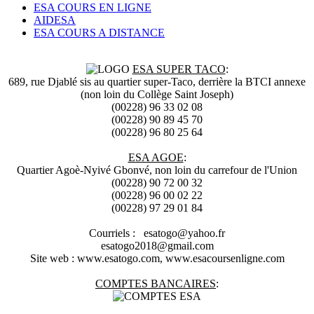
ESA COURS EN LIGNE
AIDESA
ESA COURS A DISTANCE
ESA SUPER TACO
:
689, rue Djablé sis au quartier super-Taco, derrière la BTCI annexe
(non loin du Collège Saint Joseph)
(00228) 96 33 02 08
(00228) 90 89 45 70
(00228) 96 80 25 64
ESA AGOE
:
Quartier Agoè-Nyivé Gbonvé, non loin du carrefour de l'Union
(00228) 90 72 00 32
(00228) 96 00 02 22
(00228) 97 29 01 84
Courriels : esatogo@yahoo.fr
esatogo2018@gmail.com
Site web : www.esatogo.com, www.esacoursenligne.com
COMPTES BANCAIRES
: